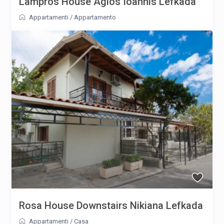
Lampros House Agios Ioannis Lefkada
Appartamenti
/
Appartamento
Rosa House Downstairs Nikiana Lefkada
Appartamenti
/
Casa