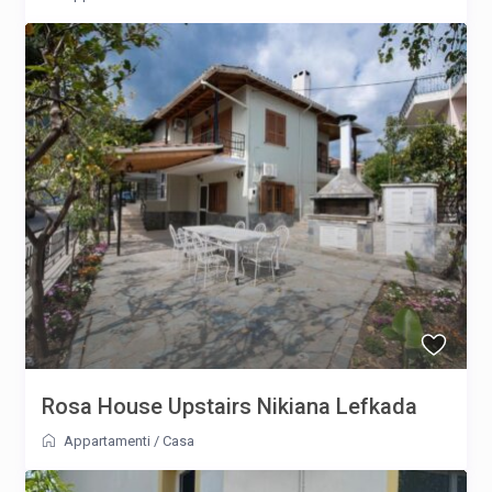
Rosa House Upstairs Nikiana Lefkada
Appartamenti
/
Casa