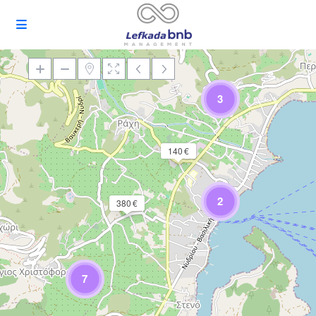
3
Loading Maps
140 €
2
380 €
7