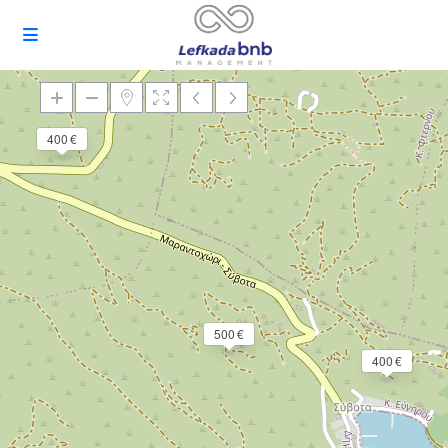
400 €
Loading Maps
500 €
400 €