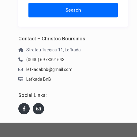
Contact – Christos Boursinos
Stratou Tsegiou 11, Lefkada
(0030) 6973391643
lefkadabnb@gmail.com
Lefkada BnB
Social Links: