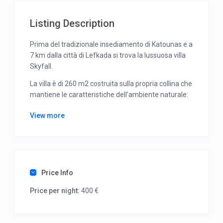
Listing Description
Prima del tradizionale insediamento di Katounas e a
7 km dalla città di Lefkada si trova la lussuosa villa
Skyfall.
La villa è di 260 m2 costruita sulla propria collina che
mantiene le caratteristiche dell’ambiente naturale:
rocce, muri in pietra costruiti su vari livelli e alberi.
View more
La località, da cui ha preso il nome, offre vista
panoramica.
Il visitatore ha la possibilità da ogni angolo della
casa di godere della natura greca, del verde che
Price Info
sfiora il mare, dell’immenso mare azzurro che si
fonde con i colori del cielo al tramonto, e del
Price per night:
400 €
villaggio tradizionale……
Ogni camera offre una diversa ottica dello spazio