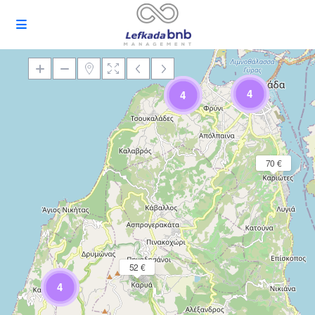
4
4
Încărcare Hartă
70 €
52 €
4