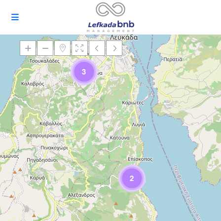
3
Încărcare Hartă
2