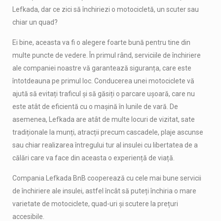
Lefkada, dar ce zici să închiriezi o motocicletă, un scuter sau
chiar un quad?
Ei bine, aceasta va fi o alegere foarte bună pentru tine din
multe puncte de vedere. În primul rând, serviciile de închiriere
ale companiei noastre vă garantează siguranța, care este
întotdeauna pe primul loc. Conducerea unei motociclete vă
ajută să evitați traficul și să găsiți o parcare ușoară, care nu
este atât de eficientă cu o mașină în lunile de vară. De
asemenea, Lefkada are atât de multe locuri de vizitat, sate
tradiționale la munți, atracții precum cascadele, plaje ascunse
sau chiar realizarea întregului tur al insulei cu libertatea de a
călări care va face din aceasta o experiență de viață.
Compania Lefkada BnB cooperează cu cele mai bune servicii
de închiriere ale insulei, astfel încât să puteți închiria o mare
varietate de motociclete, quad-uri și scutere la prețuri
accesibile.