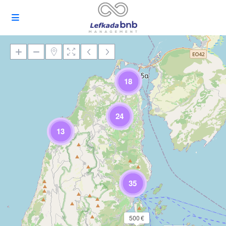
18
Încărcare Hartă
24
13
35
500 €