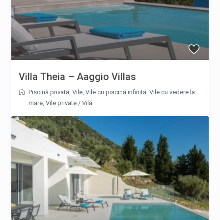
Villa Theia – Aaggio Villas
Piscină privată
,
Vile
,
Vile cu piscină infinită
,
Vile cu vedere la
mare
,
Vile private
/
Vilă