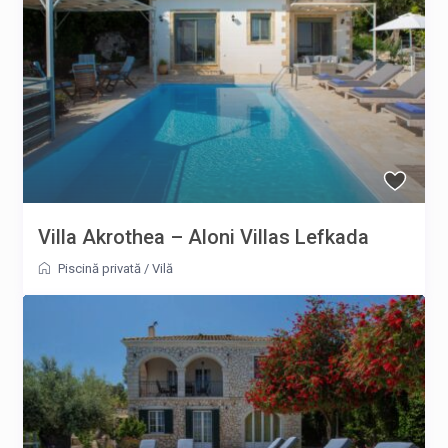
Villa Akrothea – Aloni Villas Lefkada
Piscină privată
/
Vilă