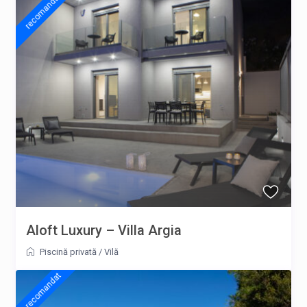
recomandat
Aloft Luxury – Villa Argia
Piscină privată
/
Vilă
recomandat