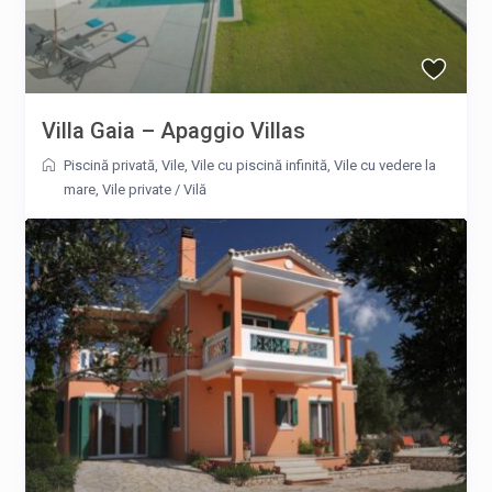
Villa Gaia – Apaggio Villas
Piscină privată
,
Vile
,
Vile cu piscină infinită
,
Vile cu vedere la
mare
,
Vile private
/
Vilă