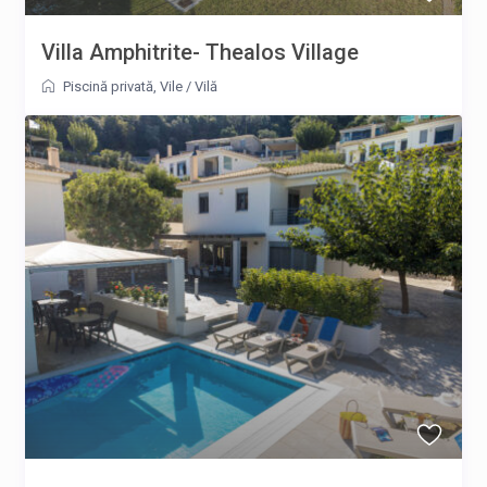
Villa Amphitrite- Thealos Village
Piscină privată
,
Vile
/
Vilă