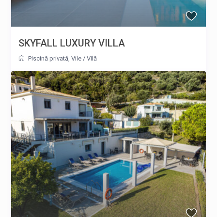
SKYFALL LUXURY VILLA
Piscină privată
,
Vile
/
Vilă