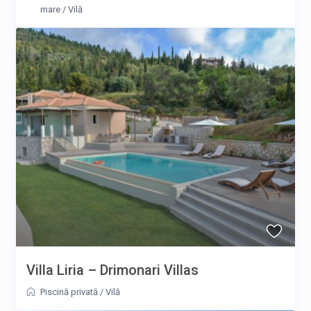
mare
/
Vilă
Villa Liria – Drimonari Villas
Piscină privată
/
Vilă