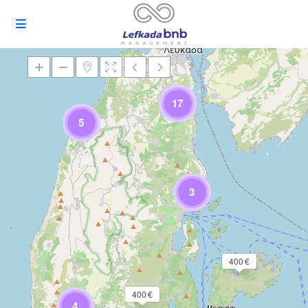
17
5
Încărcare Hartă
3
400 €
400 €
4