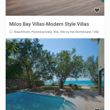
Milos Bay Villas-Modern Style Villas
Beachfront
,
Piscină privată
,
Vile
,
Vile cu trei dormitoare
/
Vilă