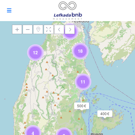
10
18
12
Încărcare Hartă
11
500 €
400 €
4