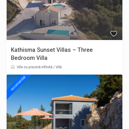
Kathisma Sunset Villas – Three
Bedroom Villa
Vile cu piscină infinită
/
Vilă
recomandat