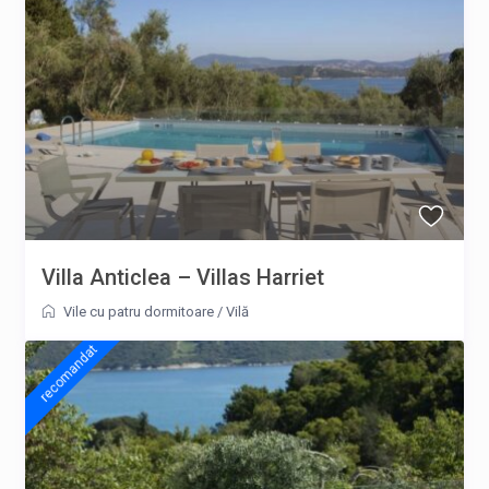
Villa Anticlea – Villas Harriet
Vile cu patru dormitoare
/
Vilă
recomandat