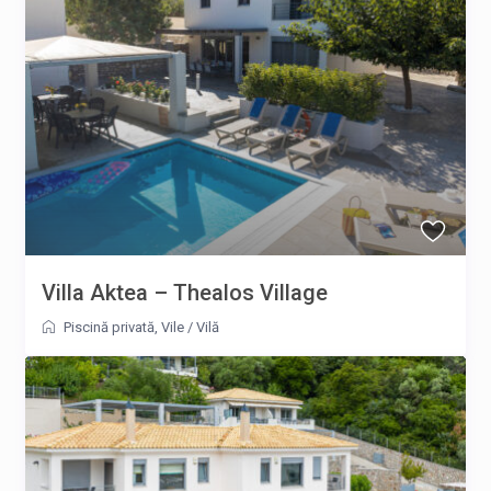
Villa Aktea – Thealos Village
Piscină privată
,
Vile
/
Vilă