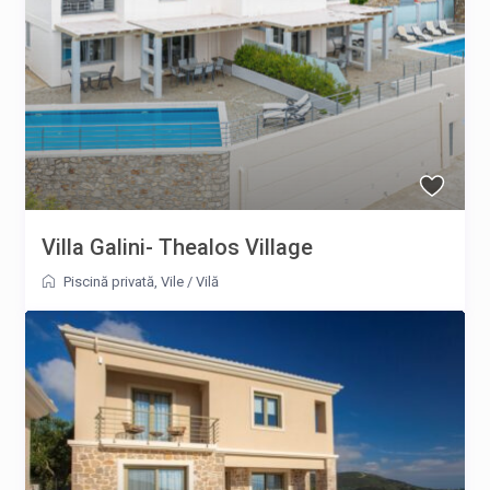
Villa Galini- Thealos Village
Piscină privată
,
Vile
/
Vilă