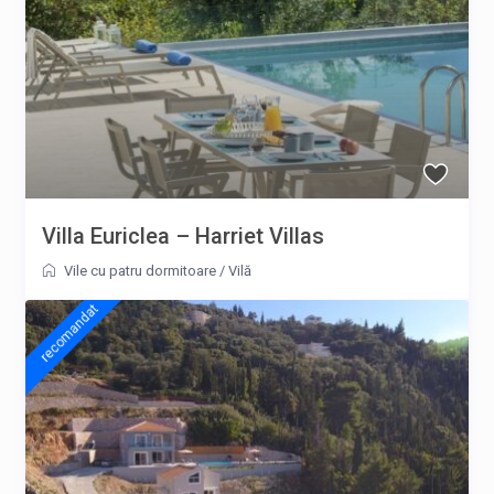
Villa Euriclea – Harriet Villas
Vile cu patru dormitoare
/
Vilă
recomandat