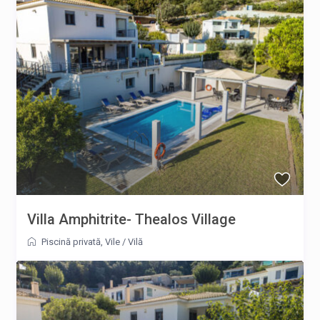
Villa Amphitrite- Thealos Village
Piscină privată
,
Vile
/
Vilă