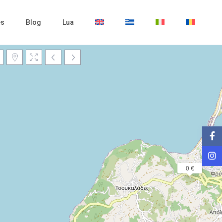
es
Blog
Lua
Încărcare Hartă
0 €