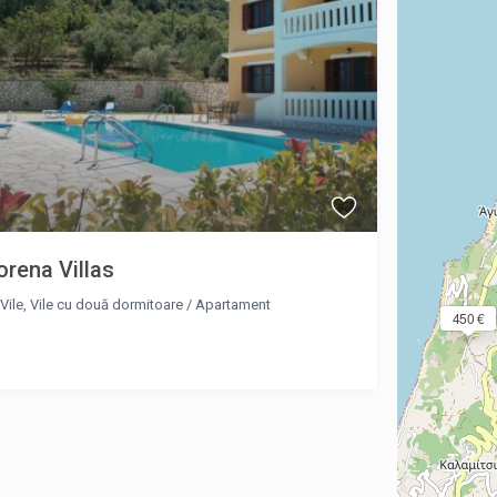
orena Villas
Vile
,
Vile cu două dormitoare
/
Apartament
450 €