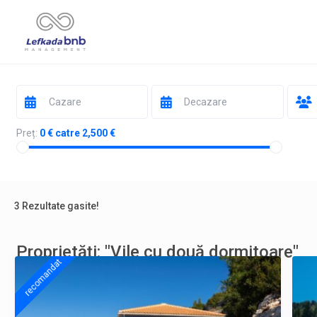
Preț:
0 € catre 2,500 €
3 Rezultate gasite!
Proprietăți: "Vile cu două dormitoare"
recomandat