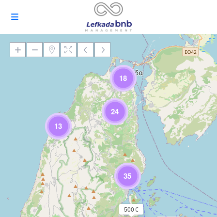
18
Loading Maps
24
13
35
500 €