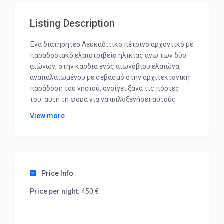
Listing Description
Ένα διατηρητέο Λευκαδίτικο πέτρινο αρχοντικό με
παραδοσιακό ελαιοτριβείο ηλικίας άνω των δύο
αιώνων, στην καρδιά ενός αιωνόβιου ελαιώνα,
αναπαλαιωμένου με σεβασμό στην αρχιτεκτονική
παράδοση του νησιού, ανοίγει ξανά τις πόρτες
του, αυτή τη φορά για να φιλοξενήσει αυτούς
ενδιαφέρονται για διακοπές που συνδυάζουν
View more
χαλάρωση και υψηλή αισθητική διαμονής. Το
αρχοντικό αποτελείται από δύο ανεξάρτητους
ορόφους «Ολίβια» στο ισόγειο και «Αέλια» στον
πρώτο όροφο, ο καθένας στεγάζει δύο
υπνοδωμάτια, δύο μπάνια και έναν ενιαίο χώρο
Price Info
καθιστικού – κουζίνας, ενώ ολόκληρο το παλιό
ελαιοτριβείο «Αρμονία». μετατράπηκε σε μια
Price per night:
450 €
φιλόξενη όσο και εντυπωσιακή κατοικία που
κρατά εμφανή τα αρχιτεκτονικά στοιχεία του
κτιρίου.