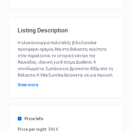
Listing Description
Η ολοκαίνουργια πολυτελής βίλα Euriclea
προσφέρει ηρεμία, θέα στη θάλασσα, εγγύτητα
στην παραλία και το ιστορικό κέντρο της
Λευκάδας, ιδανική για 8 άτομα.Διαθέτει 4
υπνοδωμάτια, 3 μπάνια και βρίσκεται 400μ από τη
θάλασσα. Η Villa Euriclea βρίσκεται σε μια περιοχή
γνωστή ως “Παράδεισος” για τους ντόπιους,
View more
ονομάζονται Αντίκλεια και Ευρύκλεια, από τη
μητέρα και τη νοσοκόμα του ομηρικού ήρωα. Η
γύρω περιοχή είναι δασική με καταπληκτική θέα
στο κανάλι που χωρίζει το νησί από την απέναντι
χώρα της Ακαρνανίας. Στη Βίλα Ευρικλέα,
Price Info
μπορείτε να απολαύσετε την απόλυτη χαλάρωση
πίνοντας ένα παγωμένο τσάι στο μπαλκόνι ή ένα
Price per night:
390 €