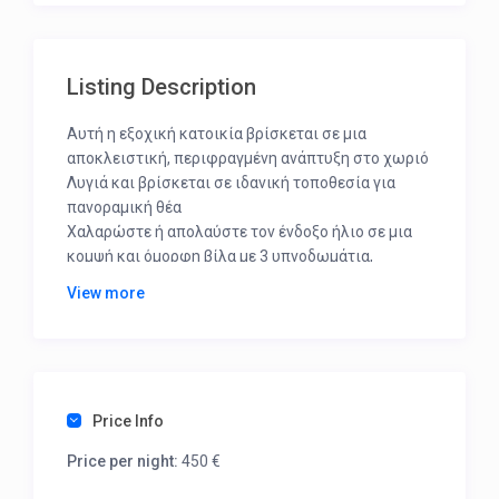
Listing Description
Αυτή η εξοχική κατοικία βρίσκεται σε μια
αποκλειστική, περιφραγμένη ανάπτυξη στο χωριό
Λυγιά και βρίσκεται σε ιδανική τοποθεσία για
πανοραμική θέα
Χαλαρώστε ή απολαύστε τον ένδοξο ήλιο σε μια
κομψή και όμορφη βίλα με 3 υπνοδωμάτια,
ιδιωτική πισίνα και όμορφη θέα στη θάλασσα και
View more
στο βουνό, μόλις μερικές εκατοντάδες μέτρα από
την παραλία της Λυγιάς, το πάρκο διασκέδασης
για θαλάσσια σπορ και τις τοπικές ταβέρνες
Η Dama Olga είναι ένα πραγματικό παράδειγμα
διακριτικής κομψότητας, χάρης και ομορφιάς που
Price Info
προσφέρει ηρεμία και γαλήνη
Price per night:
450 €