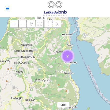
500 €
Loading Maps
2
240 €