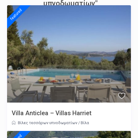
υπνοδωματίων"
featured
Villa Anticlea – Villas Harriet
Βίλες τεσσάρων υπνοδωματίων
/
Βίλα