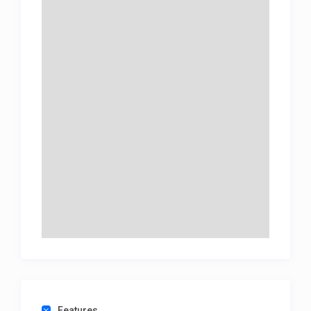
υπαίθρια τραπεζαρία για μια εμπειρία στην
ύπαιθρο. Ο χώρος της πισίνας με τον μοναδικό
σχεδιασμό της προσφέρει ιδιωτικότητα και
πολυτέλεια με τις ξαπλώστρες, τα μαξιλάρια και
την πισίνα υπερχείλισης. Επιπλέον, υπάρχει ένα
πλήρως εξοπλισμένο μπάρμπεκιου και ιδιωτικός
χώρος στάθμευσης. Η Villa Ostria είναι η ιδανική
επιλογή για αξέχαστες και χαλαρωτικές διακοπές
στο μαγευτικό νησί της Λευκάδας.
Features