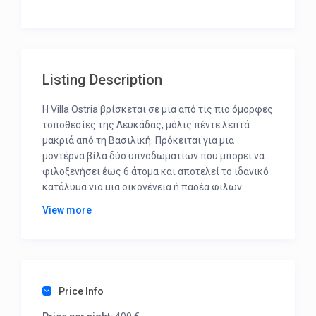
Listing Description
Η Villa Ostria βρίσκεται σε μια από τις πιο όμορφες
τοποθεσίες της Λευκάδας, μόλις πέντε λεπτά
μακριά από τη Βασιλική. Πρόκειται για μια
μοντέρνα βίλα δύο υπνοδωματίων που μπορεί να
φιλοξενήσει έως 6 άτομα και αποτελεί το ιδανικό
κατάλυμα για μια οικογένεια ή παρέα φίλων.
View more
Όταν εισέρχεστε στη βίλα, βρίσκεστε στο
ευρύχωρο σαλόνι, με μια εκπληκτική πανοραμική
θέα στη θάλασσα να έρχεται μέσα από τα ψηλά
γυάλινα παράθυρα. Το σαλόνι διαθέτει έναν
καναπέ-κρεβάτι, ιδανικό για 2 επιπλέον
επισκέπτες. Προχωρώντας θα βρείτε την πλήρως
Price Info
εξοπλισμένη κουζίνα με άμεση πρόσβαση στην