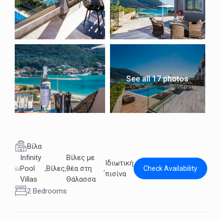
See all 17 photos
Βίλα
Infinity
Βίλες με
Ιδιωτική
Pool
,
Βίλες
,
θέα στη
,
Check Availability
πισίνα
Villas
Θάλασσα
2 Bedrooms